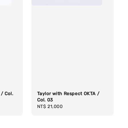
/ Col.
Taylor with Respect OKTA /
Col. 03
Regular
NT$ 21,000
price