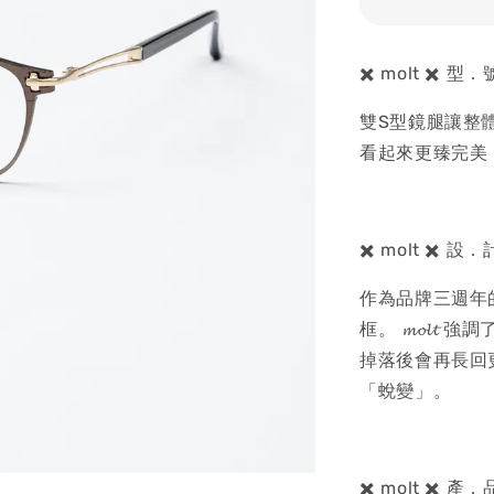
✖️ molt ✖️ 
雙S型鏡腿讓整
看起來更臻完美
✖️ molt ✖️ 
作為品牌三週年的第
框。 𝓶𝓸𝓵
掉落後會再長回
「蛻變」。
✖️ molt ✖️ 