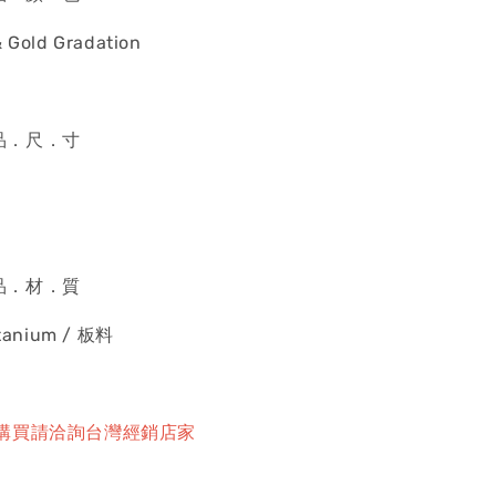
 Gold Gradation
產．品．尺．寸
產．品．材．質
itanium / 板料
購買請洽詢台灣經銷店家