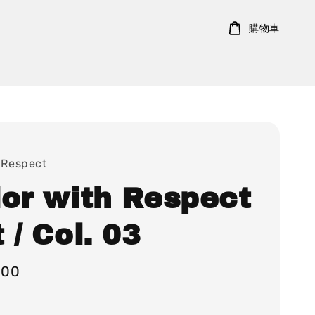
購物車
 Respect
lor with Respect
 / Col. 03
000