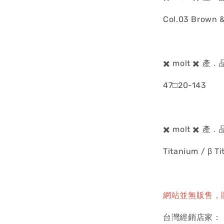
Col.03 Brown &
✖️ molt ✖️ 
47□20-143
✖️ molt ✖️ 
Titanium / β T
網站並無販售，
台灣經銷店家：