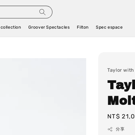
 collection
Groover Spectacles
Filton
Spec espace
Taylor with
Tay
Molt
Regular
NT$ 21,
price
分享