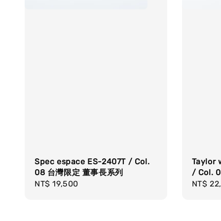
Spec espace ES-2407T / Col.
Taylor
08 台灣限定 董事長系列
/ Col. 
Regular
NT$ 19,500
Regula
NT$ 22
price
price