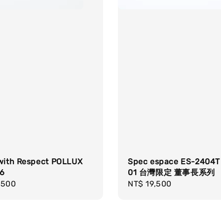
 with Respect POLLUX
Spec espace ES-2404T 
06
01 台灣限定 董事長系列
r
,500
Regular
NT$ 19,500
price