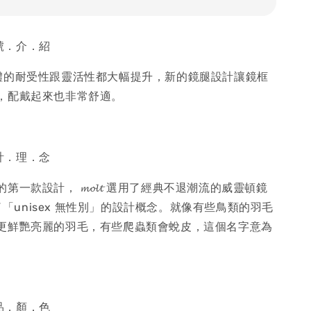
型．號．介．紹
體的耐受性跟靈活性都大幅提升，新的鏡腿設計讓鏡框
，配戴起來也非常舒適。
設．計．理．念
一款設計， 𝓶𝓸𝓵𝓽 選用了經典不退潮流的威靈頓鏡
𝓽 強調了「unisex 無性別」的設計概念。就像有些鳥類的羽毛
更鮮艷亮麗的羽毛，有些爬蟲類會蛻皮，這個名字意為
產．品．顏．色