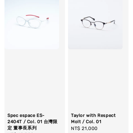
Spec espace ES-
Taylor with Respect
2404T / Col. 01 台灣限
Molt / Col. 01
定 董事長系列
Regular
NT$ 21,000