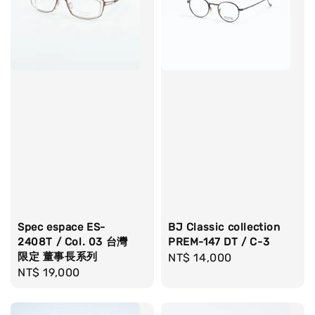
Spec espace ES-
BJ Classic collection
2408T / Col. 03 台灣
PREM-147 DT / C-3
限定 董事長系列
Regular
NT$ 14,000
Regular
NT$ 19,000
price
price