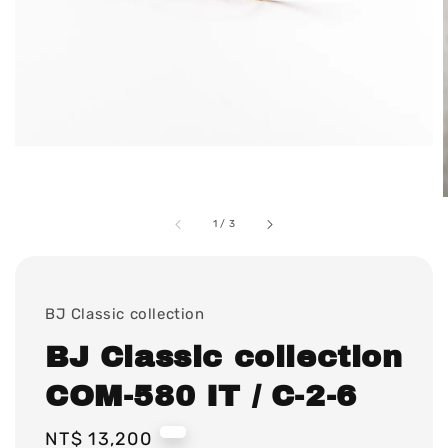
1
/
3
BJ Classic collection
BJ Classic collection
COM-580 IT / C-2-6
Regular
NT$ 13,200