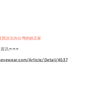
珞
購買請洽詢台灣經銷店家
資訊➮➮➮
oeyewear.com/Article/Detail/4537