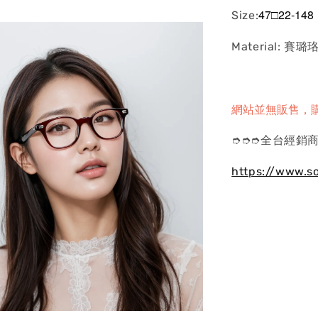
47□22-148
Size:
Material: 賽璐
網站並無販售，
➮➮➮全台經銷商
https://www.s