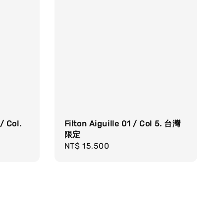
/ Col.
Filton Aiguille 01 / Col 5. 台灣
限定
Regular
NT$ 15,500
price