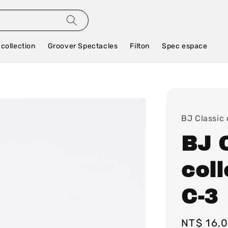
 collection
Groover Spectacles
Filton
Spec espace
BJ Classic 
BJ 
col
C-3
Regular
NT$ 16,