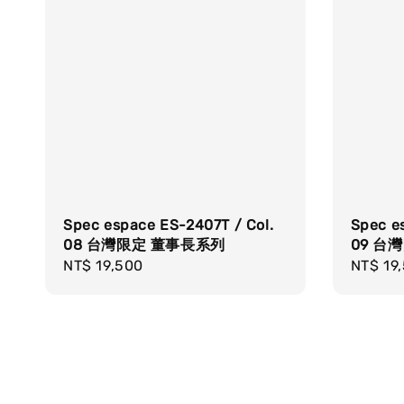
Spec espace ES-2407T / Col.
Spec e
08 台灣限定 董事長系列
09 台
Regular
NT$ 19,500
Regula
NT$ 19
price
price