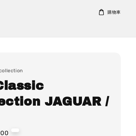
購物車
collection
Classic
lection JAGUAR /
000