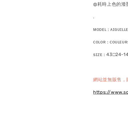
◍耗時上色的潑
.
ᴍᴏᴅᴇʟ : ᴀɪɢᴜɪʟʟ
ᴄᴏʟᴏʀ : ᴄᴏᴜʟᴇᴜ
sɪᴢᴇ : 43□24-1
網站並無販售，
https://www.s