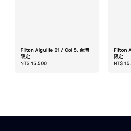
Filton Aiguille 01 / Col 5. 台灣
Filton 
限定
限定
Regular
NT$ 15,500
Regula
NT$ 15
price
price