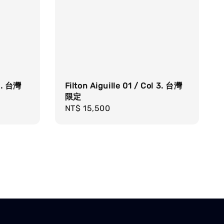
 1. 台灣
Filton Aiguille 01 / Col 3. 台灣
限定
Regular
NT$ 15,500
price