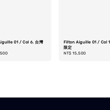
Aiguille 01 / Col 6. 台灣
Filton Aiguille 01 / Col
限定
r
,500
Regular
NT$ 15,500
price