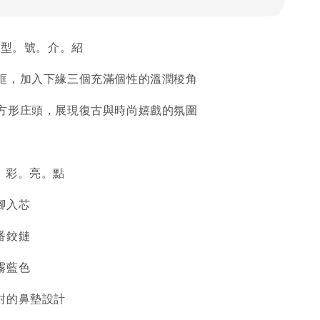
𝕖 𝟘𝟚 型。號。介。紹
框，加入下緣三個充滿個性的溫潤稜角
方形庄頭，展現復古與時尚嬉戲的氛圍
𝕝𝕖 精。彩。亮。點
腳入芯
番鉸鏈
霧藍色
對的鼻墊設計