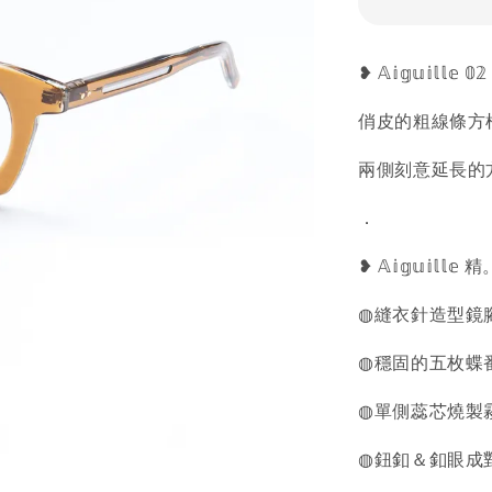
❥ 𝔸𝕚𝕘𝕦𝕚𝕝
俏皮的粗線條方
兩側刻意延長的
．
❥ 𝔸𝕚𝕘𝕦𝕚𝕝
◍縫衣針造型鏡
◍穩固的五枚蝶
◍單側蕊芯燒製
◍鈕釦＆釦眼成