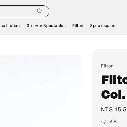
 collection
Groover Spectacles
Filton
Spec espace
Filton
Filt
Col.
Regular
NT$ 15,
price
分享