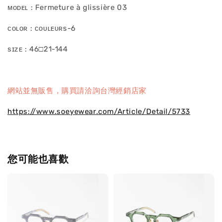
ᴍᴏᴅᴇʟ : Fermeture à glissière 03
ᴄᴏʟᴏʀ : ᴄᴏᴜʟᴇᴜʀs-6
sɪᴢᴇ : 46□21-144
網站並無販售，購買請洽詢台灣經銷店家
https://www.soeyewear.com/Article/Detail/5733
您可能也喜歡