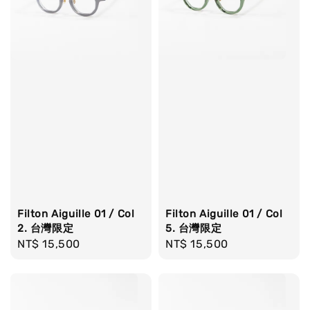
Filton Aiguille 01 / Col
Filton Aiguille 01 / Col
2. 台灣限定
5. 台灣限定
Regular
NT$ 15,500
Regular
NT$ 15,500
price
price