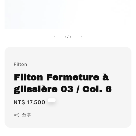
1
/
1
Filton
Filton Fermeture à
glissière 03 / Col. 6
Regular
NT$ 17,500
price
分享