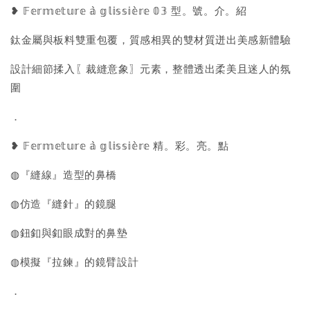
❥ 𝔽𝕖𝕣𝕞𝕖𝕥𝕦𝕣𝕖 𝕒̀ 𝕘𝕝𝕚𝕤𝕤𝕚𝕖̀𝕣𝕖 𝟘𝟛 型。號。介。紹
鈦金屬與板料雙重包覆，質感相異的雙材質迸出美感新體驗
設計細節揉入〖裁縫意象〗元素，整體透出柔美且迷人的氛
圍
．
❥ 𝔽𝕖𝕣𝕞𝕖𝕥𝕦𝕣𝕖 𝕒̀ 𝕘𝕝𝕚𝕤𝕤𝕚𝕖̀𝕣𝕖 精。彩。亮。點
◍『縫線』造型的鼻橋
◍仿造『縫針』的鏡腿
◍鈕釦與釦眼成對的鼻墊
◍模擬『拉鍊』的鏡臂設計
．