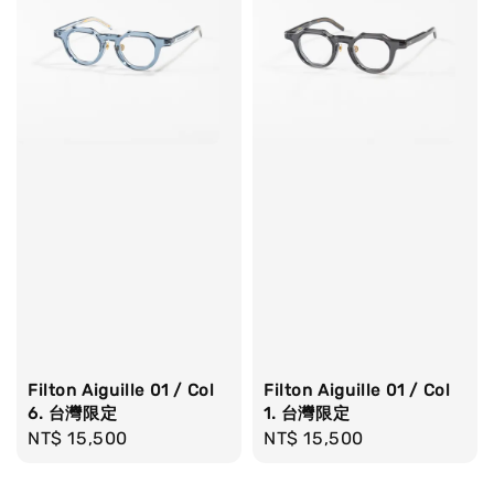
Filton Aiguille 01 / Col
Filton Aiguille 01 / Col
6. 台灣限定
1. 台灣限定
Regular
NT$ 15,500
Regular
NT$ 15,500
price
price