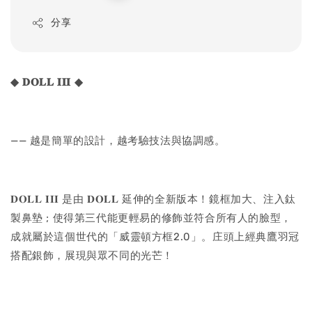
price
分享
◆
𝐃𝐎𝐋𝐋
𝐈𝐈𝐈
◆
—— 越是簡單的設計，越考驗技法與協調感。
𝐃𝐎𝐋𝐋 𝐈𝐈𝐈 是由 𝐃𝐎𝐋𝐋 延伸的全新版本！鏡框加大、注入鈦
製鼻墊 ; 使得第三代能更輕易的修飾並符合所有人的臉型，
成就屬於這個世代的「威靈頓方框2.0」。庄頭上經典鷹羽冠
搭配銀飾，展現與眾不同的光芒！