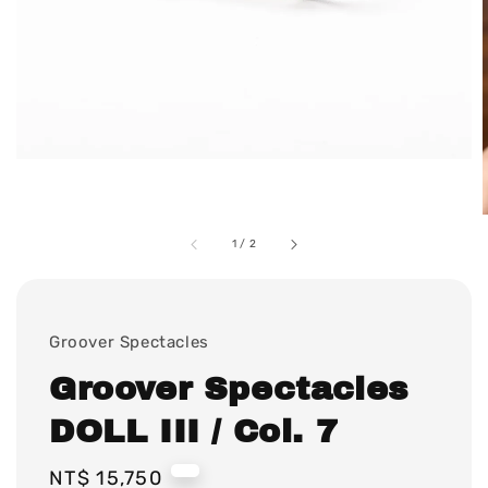
1
/
2
Groover Spectacles
Groover Spectacles
DOLL III / Col. 7
Regular
NT$ 15,750