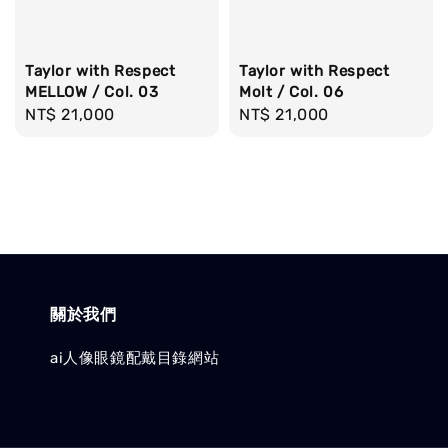
Taylor with Respect
Taylor with Respect
MELLOW / Col. 03
Molt / Col. 06
Regular
NT$ 21,000
Regular
NT$ 21,000
price
price
關於我們
ai人像眼鏡配戴目錄網站