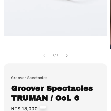
1
/
3
Groover Spectacles
Groover Spectacles
TRUMAN / Col. 6
Regular
NT$ 18,000