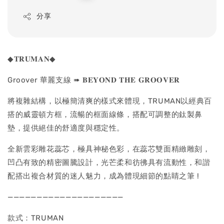
price
分享
◆𝐓𝐑𝐔𝐌𝐀𝐍◆
Groover 華麗支線 ➠ 𝐁𝐄𝐘𝐎𝐍𝐃 𝐓𝐇𝐄 𝐆𝐑𝐎𝐎𝐕𝐄𝐑
將複雜結構，以極簡清爽的樣式來體現，TRUMAN以經典百
搭的威靈頓方框，流暢的框面線條，搭配可調整的鈦製鼻
墊，提供絕佳的舒適度與穩定性。
全新雲彩雕花蕊芯，極具神秘色彩，在蕊芯雙面精緻雕刻，
凹凸有致的精密圖騰設計，光芒柔和彷彿具有流動性，和諧
配搭出複合材質的迷人魅力，成為體現細節的點睛之筆 !
————————————————————
款式：TRUMAN