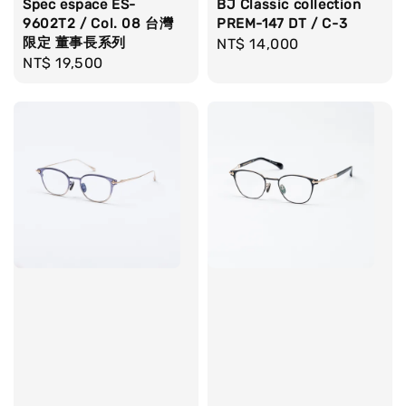
Spec espace ES-
BJ Classic collection
9602T2 / Col. 08 台灣
PREM-147 DT / C-3
限定 董事長系列
Regular
NT$ 14,000
Regular
NT$ 19,500
price
price