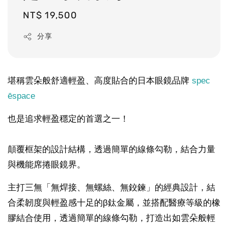
Regular
NT$ 19,500
price
分享
堪稱雲朵般舒適輕盈、高度貼合的日本眼鏡品牌
spec
ēspace
也是追求輕盈穩定的首選之一！
顛覆框架的設計結構，透過簡單的線條勾勒，結合力量
與機能席捲眼鏡界。
主打三無「無焊接、無螺絲、無鉸鍊」的經典設計，結
合柔韌度與輕盈感十足的β鈦金屬，並搭配醫療等級的橡
膠結合使用，透過簡單的線條勾勒，打造出如雲朵般輕