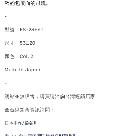
巧的包覆面的眼鏡。
-
型號：ES-2366T
尺寸：53□20
顏色：Col. 2
Made In Japan
-
網站並無販售，購買請洽詢台灣經銷店家
全台經銷商資訊詢問：
日本手作/榮谷川
地址： 台北市內湖區行愛路53號5樓