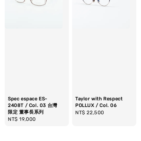
Spec espace ES-
Taylor with Respect
2408T / Col. 03 台灣
POLLUX / Col. 06
限定 董事長系列
Regular
NT$ 22,500
Regular
NT$ 19,000
price
price