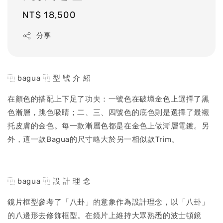
Regular
NT$ 18,500
price
分享
⿻ bagua ⿻ 型 號 介 紹
在顏色的搭配上下足了功夫：一號色在破壞金色上選擇了黑
色漸層，跳色吸睛；二、三、四號色的底色則是選擇了最襯
托皮膚的金色。每一款漸層色都是在金色上做漸層電鍍。另
外，這一款Bagua的尺寸略大於另一相似款Trim。
⿻ bagua ⿻ 設 計 理 念
鏡片框型參考了「八卦」的意象作為設計理念，以「八卦」
的八邊形去修飾框型。在鏡片上維持大眾熟悉的波士頓鏡