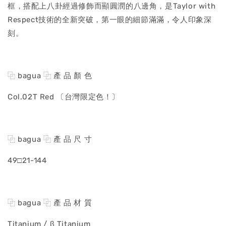
框，搭配上八卦經過修飾而顯圓潤的八邊角，是Taylor with
Respect技術的全新突破，第一眼的細節滿滿，令人印象深
刻。
⿻ bagua ⿻ 產 品 顏 色
Col.02T Red 〔台灣限定色！〕
⿻ bagua ⿻ 產 品 尺 寸
49□21-144
⿻ bagua ⿻ 產 品 材 質
Titanium / β Titanium