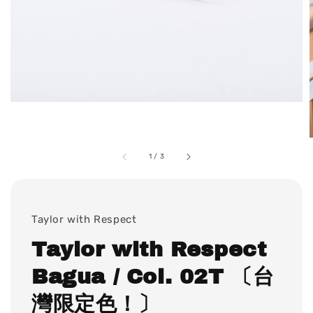
1
/
3
Taylor with Respect
Taylor with Respect
Bagua / Col. 02T 〔台
灣限定色！〕