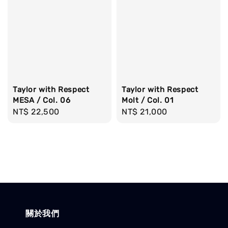
Taylor with Respect
Taylor with Respect
MESA / Col. 06
Molt / Col. 01
Regular
NT$ 22,500
Regular
NT$ 21,000
price
price
關於我們