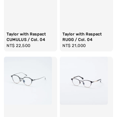
Taylor with Respect
Taylor with Respect
CUMULUS / Col. 04
RUGG / Col. 04
Regular
NT$ 22,500
Regular
NT$ 21,000
price
price