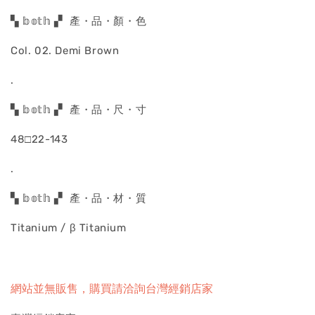
▚ 𝕓𝕠𝕥𝕙 ▞ 產・品・顏・色
Col. 02. Demi Brown
.
▚ 𝕓𝕠𝕥𝕙 ▞ 產・品・尺・寸
48□22-143
.
▚ 𝕓𝕠𝕥𝕙 ▞ 產・品・材・質
Titanium / β Titanium
網站並無販售，購買請洽詢台灣經銷店家