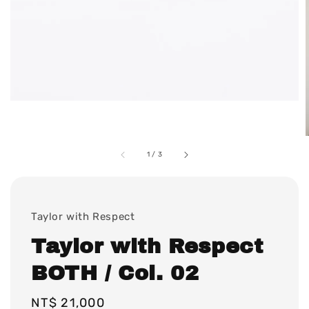
1
/
3
Taylor with Respect
Taylor with Respect
BOTH / Col. 02
Regular
NT$ 21,000