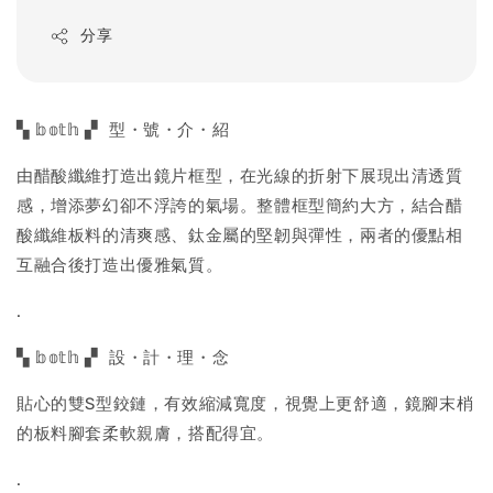
price
分享
▚ 𝕓𝕠𝕥𝕙 ▞ 型・號・介・紹
由醋酸纖維打造出鏡片框型，在光線的折射下展現出清透質
感，增添夢幻卻不浮誇的氣場。整體框型簡約大方，結合醋
酸纖維板料的清爽感、鈦金屬的堅韌與彈性，兩者的優點相
互融合後打造出優雅氣質。
.
▚ 𝕓𝕠𝕥𝕙 ▞ 設・計・理・念
貼心的雙S型鉸鏈，有效縮減寬度，視覺上更舒適，鏡腳末梢
的板料腳套柔軟親膚，搭配得宜。
.