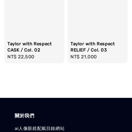
Taylor with Respect
Taylor with Respect
CASK / Col. 02
RELIEF / Col. 03
Regular
NT$ 22,500
Regular
NT$ 21,000
price
price
關於我們
ai人像眼鏡配戴目錄網站