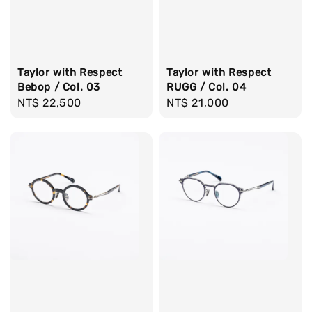
Taylor with Respect
Taylor with Respect
Bebop / Col. 03
RUGG / Col. 04
Regular
NT$ 22,500
Regular
NT$ 21,000
price
price