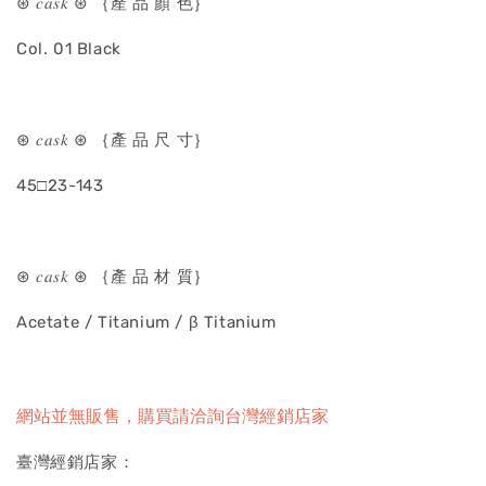
⊛ 𝑐𝑎𝑠𝑘 ⊛ ｛產 品 顏 色｝
Col. 01 Black
⊛ 𝑐𝑎𝑠𝑘 ⊛ ｛產 品 尺 寸｝
45□23-143
⊛ 𝑐𝑎𝑠𝑘 ⊛ ｛產 品 材 質｝
Acetate / Titanium / β Titanium
網站並無販售，購買請洽詢台灣經銷店家
臺灣經銷店家：