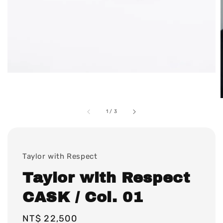
1
/
3
Taylor with Respect
Taylor with Respect
CASK / Col. 01
Regular
NT$ 22,500