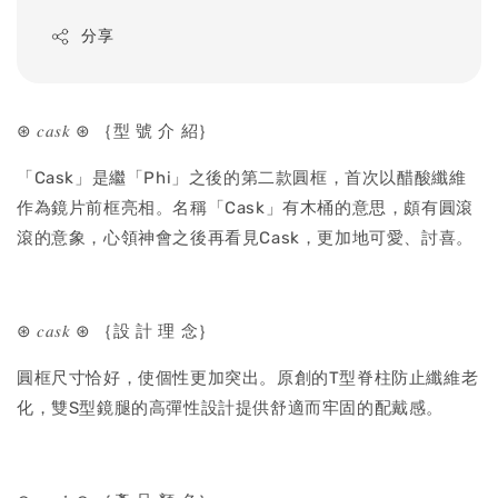
price
分享
⊛ 𝑐𝑎𝑠𝑘 ⊛ ｛型 號 介 紹｝
「Cask」是繼「Phi」之後的第二款圓框，首次以醋酸纖維
作為鏡片前框亮相。名稱「Cask」有木桶的意思，頗有圓滾
滾的意象，心領神會之後再看見Cask，更加地可愛、討喜。
⊛ 𝑐𝑎𝑠𝑘 ⊛ ｛設 計 理 念｝
圓框尺寸恰好，使個性更加突出。原創的T型脊柱防止纖維老
化，雙S型鏡腿的高彈性設計提供舒適而牢固的配戴感。