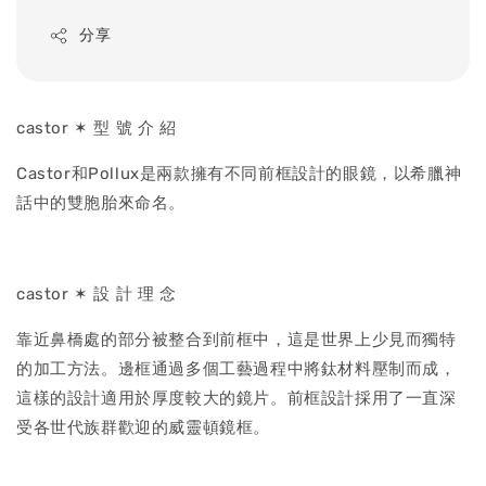
price
分享
castor ✶ 型 號 介 紹
Castor和Pollux是兩款擁有不同前框設計的眼鏡，以希臘神
話中的雙胞胎來命名。
castor ✶ 設 計 理 念
靠近鼻橋處的部分被整合到前框中，這是世界上少見而獨特
的加工方法。邊框通過多個工藝過程中將鈦材料壓制而成，
這樣的設計適用於厚度較大的鏡片。前框設計採用了一直深
受各世代族群歡迎的威靈頓鏡框。