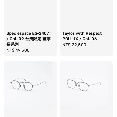
Spec espace ES-2407T
Taylor with Respect
/ Col. 09 台灣限定 董事
POLLUX / Col. 06
長系列
Regular
NT$ 22,500
Regular
NT$ 19,500
price
price