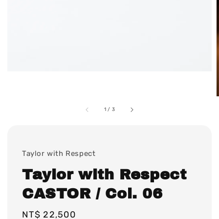
1
/
3
Taylor with Respect
Taylor with Respect
CASTOR / Col. 06
Regular
NT$ 22,500