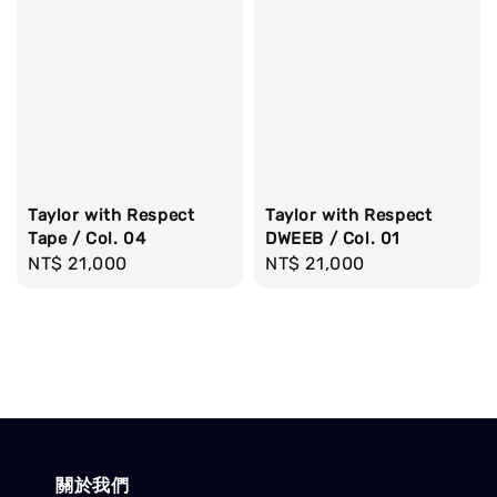
Taylor with Respect
Taylor with Respect
Tape / Col. 04
DWEEB / Col. 01
Regular
NT$ 21,000
Regular
NT$ 21,000
price
price
關於我們