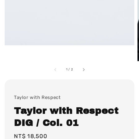
1
/
2
Taylor with Respect
Taylor with Respect
DIG / Col. 01
Regular
NT$ 18,500