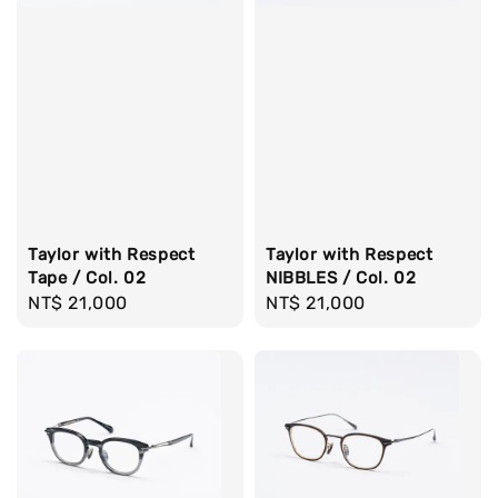
Taylor with Respect
Taylor with Respect
Tape / Col. 02
NIBBLES / Col. 02
Regular
NT$ 21,000
Regular
NT$ 21,000
price
price