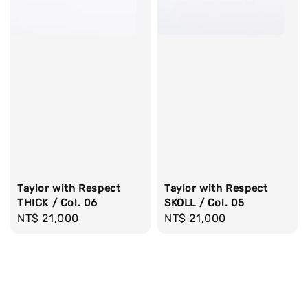
Taylor with Respect
Taylor with Respect
THICK / Col. 06
SKOLL / Col. 05
Regular
NT$ 21,000
Regular
NT$ 21,000
price
price