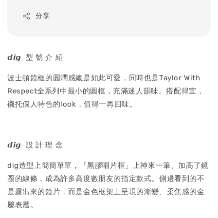
price
分享
𝙙𝙞𝙜 型 號 介 紹
波士頓鏡框的圓潤感總是如此可愛，同時也是Taylor With
Respect全系列中最小的圓框，充滿迷人韻味。搭配得宜，
襯托個人特色的look，值得一再回味。
𝙙𝙞𝙜 設 計 理 念
dig造型上簡簡單單，「黑膠唱片框」上神來一筆、加高了鏡
圈的線條，成為許多高度數朋友的指定款式。側邊看到的不
是露出來的鏡片，而是金色框架上呈現的漸變、柔焦感的金
屬表層。