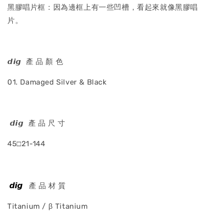
黑膠唱片框：因為邊框上有一些凹槽，看起來就像黑膠唱
片。
𝙙𝙞𝙜 產 品 顏 色
01. Damaged Silver & Black
𝙙𝙞𝙜 產 品 尺 寸
45□21-144
𝙙𝙞𝙜
產 品 材 質
Titanium / β Titanium