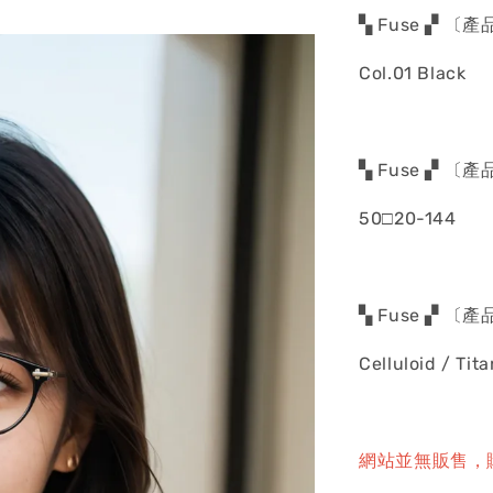
▚ Fuse ▞ 〔
Col.01 Black
▚ Fuse ▞ 〔
50□20-144
▚ Fuse ▞ 〔
Celluloid / Tit
網站並無販售，