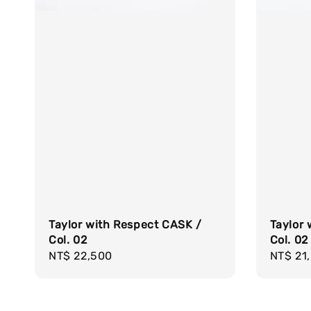
Taylor with Respect CASK /
Taylor 
Col. 02
Col. 02
Regular
NT$ 22,500
Regula
NT$ 21
price
price