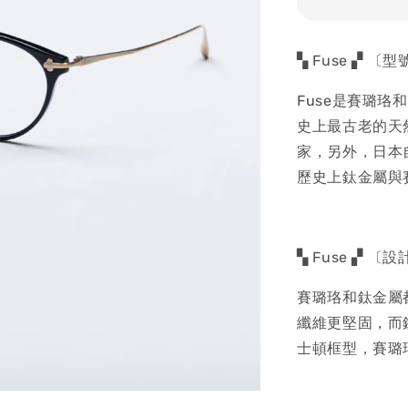
▚ Fuse ▞ 〔
Fuse是賽璐
史上最古老的天
家，另外，日本
歷史上鈦金屬與
▚ Fuse ▞ 〔
賽璐珞和鈦金屬
纖維更堅固，而
士頓框型，賽璐