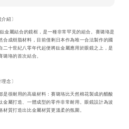
型號介紹〕
珞和鈦金屬結合的鏡框，是一種非常罕見的組合。賽璐珞是
然合成樹脂材料，目前僅剩日本作為唯一合法製作的國
自二十世紀八零年代起便將鈦金屬應用於眼鏡之上，是
賽璐珞的首次結合。
設計理念〕
都是很耐用的高級材料：賽璐珞比天然棉花製成的醋酸
鈦金屬打造、一體成型的零件非常耐用。眼鏡設計為波
珞材質打造出比金屬材質更溫柔的氛圍。