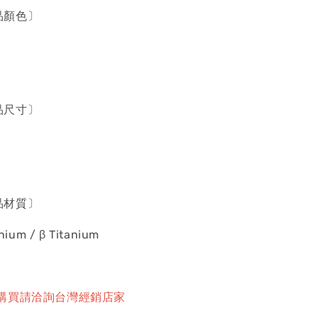
產品顏色〕
產品尺寸〕
產品材質〕
anium / β Titanium
購買請洽詢台灣經銷店家