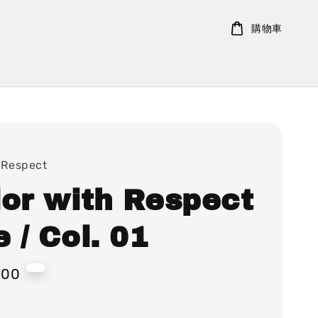
購物車
 Respect
lor with Respect
 / Col. 01
000