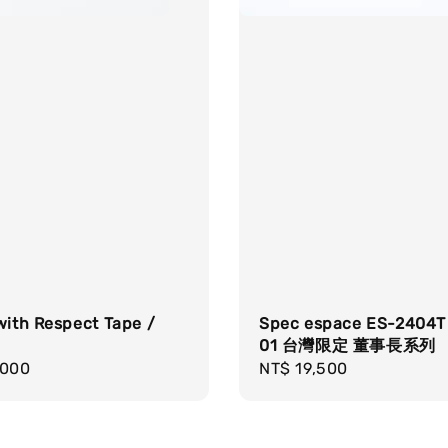
with Respect Tape /
Spec espace ES-2404T 
01 台灣限定 董事長系列
r
,000
Regular
NT$ 19,500
price