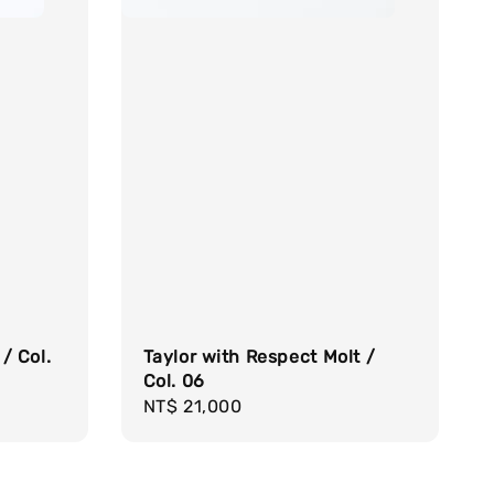
/ Col.
Taylor with Respect Molt /
Col. 06
Regular
NT$ 21,000
price