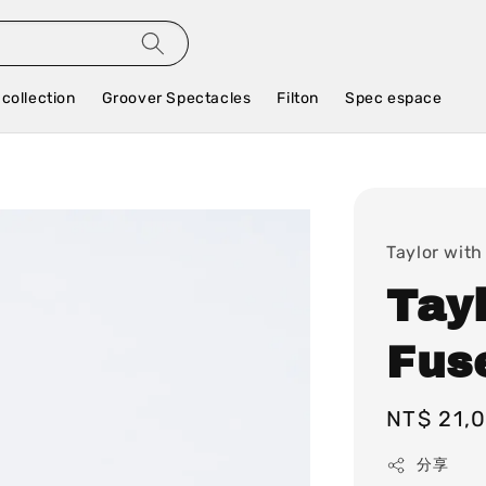
 collection
Groover Spectacles
Filton
Spec espace
Taylor with
Tay
Fuse
Regular
NT$ 21,
price
分享