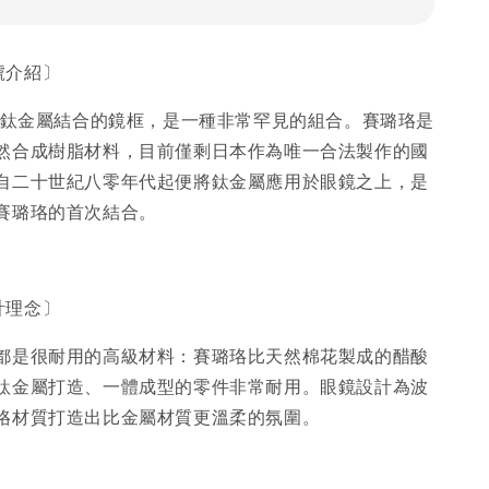
型號介紹〕
珞和鈦金屬結合的鏡框，是一種非常罕見的組合。賽璐珞是
然合成樹脂材料，目前僅剩日本作為唯一合法製作的國
自二十世紀八零年代起便將鈦金屬應用於眼鏡之上，是
賽璐珞的首次結合。
設計理念〕
都是很耐用的高級材料：賽璐珞比天然棉花製成的醋酸
鈦金屬打造、一體成型的零件非常耐用。眼鏡設計為波
珞材質打造出比金屬材質更溫柔的氛圍。