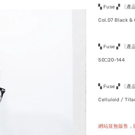
▚ Fuse ▞ 〔
Col.07 Black & 
▚ Fuse ▞ 〔
50□20-144
▚ Fuse ▞ 〔
Celluloid / Tit
網站並無販售，