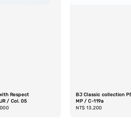
with Respect
BJ Classic collection 
R / Col. 05
MP / C-119a
r
,000
Regular
NT$ 13,200
price