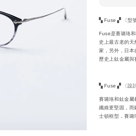
▚ Fuse ▞ 〔
Fuse是賽璐
史上最古老的天
家，另外，日本
歷史上鈦金屬與
▚ Fuse ▞ 〔
賽璐珞和鈦金屬
纖維更堅固，而
士頓框型，賽璐