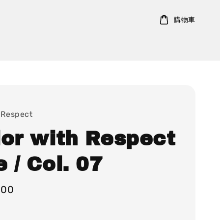
購物車
 Respect
lor with Respect
 / Col. 07
000