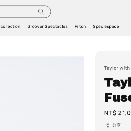
 collection
Groover Spectacles
Filton
Spec espace
Taylor with
Tay
Fuse
Regular
NT$ 21,
price
分享