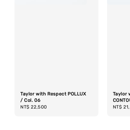
Taylor with Respect POLLUX
Taylor 
/ Col. 06
CONTOU
Regular
NT$ 22,500
Regula
NT$ 21
price
price