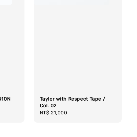
P510N
Taylor with Respect Tape /
Col. 02
Regular
NT$ 21,000
price