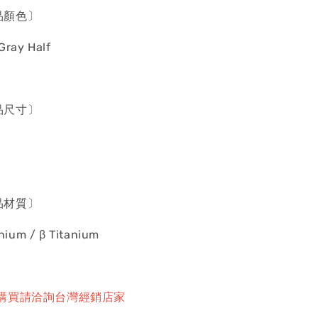
產品顏色〕
Gray Half
產品尺寸〕
產品材質〕
anium / β Titanium
購買請洽詢台灣經銷店家