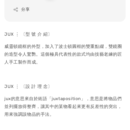
price
分享
JUX ⋮ 〔型 號 介 紹〕
威靈頓鏡框的外型，加入了波士頓圓框的雙重點綴，雙鏡圈
的造型令人驚艷。這個極具代表性的款式均由技藝老練的匠
人手工製作而成。
JUX ⋮ 〔設 計 理 念〕
jux的意思來自於術語「juxtaposition」，意思是將物品們
並列擺放得整齊，讓其中的某物看起來更有反差性的突出，
用來強調該物品的手法。