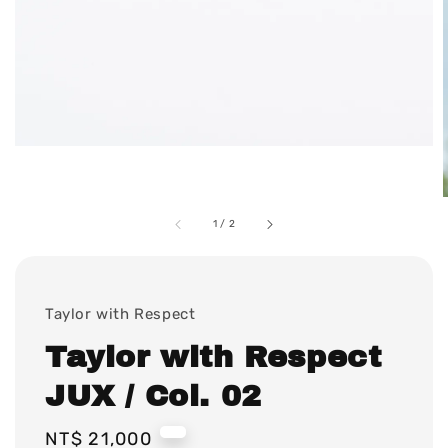
1
/
2
Taylor with Respect
Taylor with Respect
JUX / Col. 02
Regular
NT$ 21,000