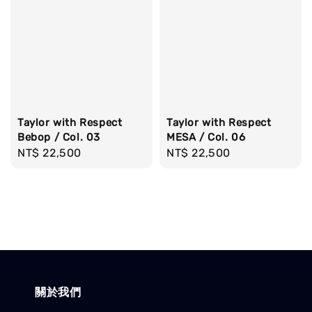
Taylor with Respect
Taylor with Respect
Bebop / Col. 03
MESA / Col. 06
Regular
NT$ 22,500
Regular
NT$ 22,500
price
price
關於我們