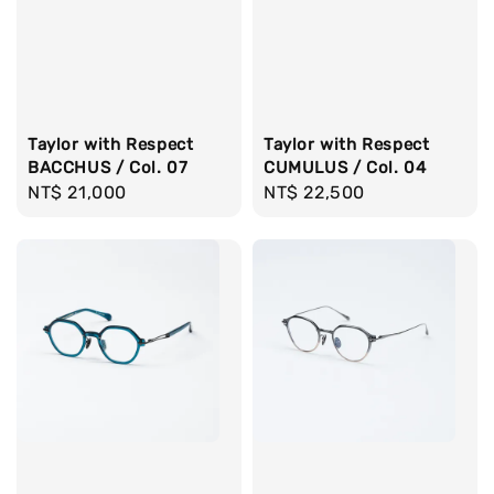
Taylor with Respect
Taylor with Respect
BACCHUS / Col. 07
CUMULUS / Col. 04
Regular
NT$ 21,000
Regular
NT$ 22,500
price
price