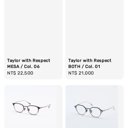
Taylor with Respect
Taylor with Respect
MESA / Col. 06
BOTH / Col. 01
Regular
NT$ 22,500
Regular
NT$ 21,000
price
price