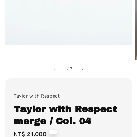
1
/
3
Taylor with Respect
Taylor with Respect
merge / Col. 04
Regular
NT$ 21,000