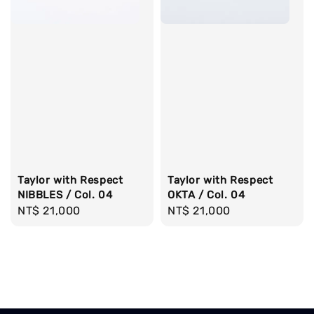
Taylor with Respect
Taylor with Respect
NIBBLES / Col. 04
OKTA / Col. 04
Regular
NT$ 21,000
Regular
NT$ 21,000
price
price