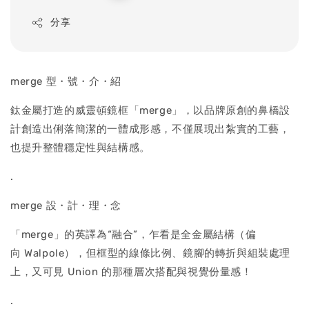
price
分享
merge 型・號・介・紹
鈦金屬打造的威靈頓鏡框「merge」，以品牌原創的鼻橋設
計創造出俐落簡潔的一體成形感，不僅展現出紮實的工藝，
也提升整體穩定性與結構感。
.
merge 設・計・理・念
「merge」的英譯為“融合”，乍看是全金屬結構（偏
向 Walpole），但框型的線條比例、鏡腳的轉折與組裝處理
上，又可見 Union 的那種層次搭配與視覺份量感！
.