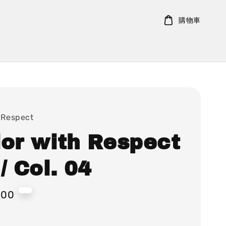
購物車
 Respect
lor with Respect
/ Col. 04
000