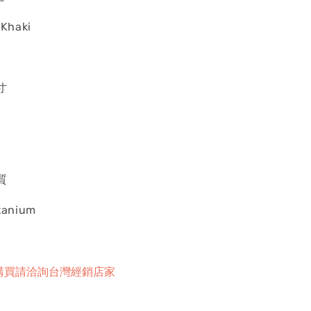
 Khaki
 寸
 質
itanium
購買請洽詢台灣經銷店家