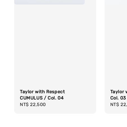
Taylor with Respect
Taylor 
CUMULUS / Col. 04
Col. 03
Regular
NT$ 22,500
Regula
NT$ 22
price
price