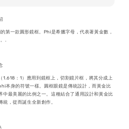
 紹
or系列的第一款圓形鏡框。Phi是希臘字母，代表著黃金數，
。.
 念
1.618：1）應用到鏡框上，切割鏡片框，將其分成上
phi本身的符號一樣。圓框眼鏡是傳統設計，而黃金比
界中最美麗的比例之一。這種結合了通用設計和黃金比
傳統，從而誕生全新創作。
色