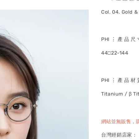
Col. 04. Gold &
PHI ⋮ 產 品 尺
44□22-144
PHI ⋮ 產 品 材
Titanium / β T
網站並無販售，
台灣經銷店家：