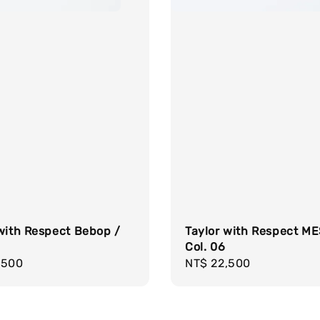
with Respect Bebop /
Taylor with Respect ME
Col. 06
r
,500
Regular
NT$ 22,500
price