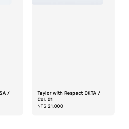
SA /
Taylor with Respect OKTA /
Col. 01
Regular
NT$ 21,000
price