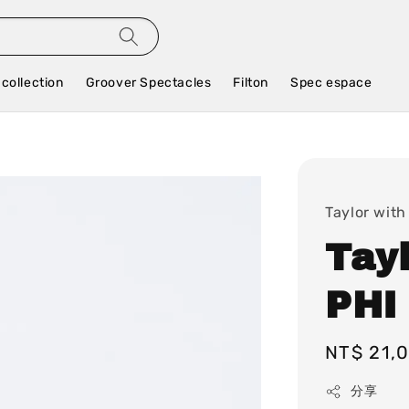
 collection
Groover Spectacles
Filton
Spec espace
Taylor with
Tay
PHI 
Regular
NT$ 21,
price
分享