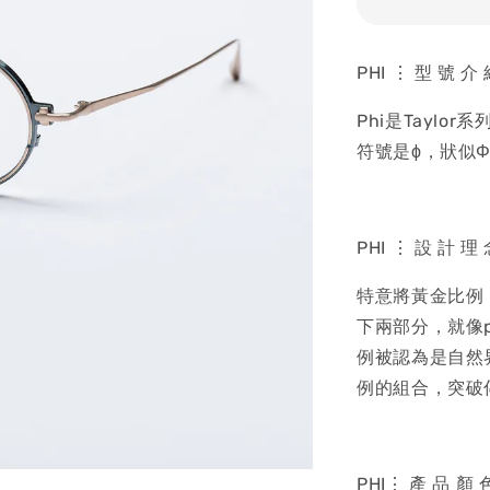
PHI ⋮ 型 號 介
Phi是Tayl
符號是ϕ，狀似Φ
PHI ⋮ 設 計 理
特意將黃金比例（
下兩部分，就像
例被認為是自然
例的組合，突破
PHI⋮ 產 品 顏 