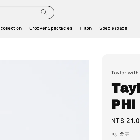
 collection
Groover Spectacles
Filton
Spec espace
Taylor with
Tay
PHI 
Regular
NT$ 21,
price
分享