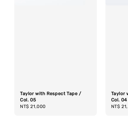
Taylor with Respect Tape /
Taylor
Col. 05
Col. 04
Regular
NT$ 21,000
Regula
NT$ 21
price
price