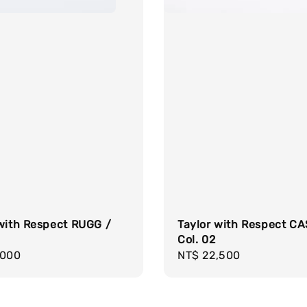
 with Respect RUGG /
Taylor with Respect CA
Col. 02
r
,000
Regular
NT$ 22,500
price