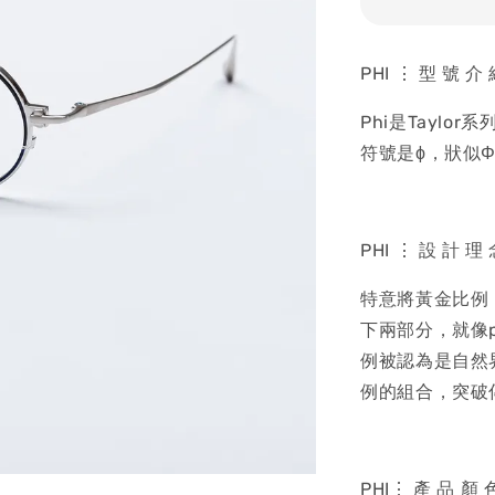
PHI ⋮ 型 號 介
Phi是Tayl
符號是ϕ，狀似Φ
PHI ⋮ 設 計 理
特意將黃金比例（
下兩部分，就像
例被認為是自然
例的組合，突破
PHI⋮ 產 品 顏 