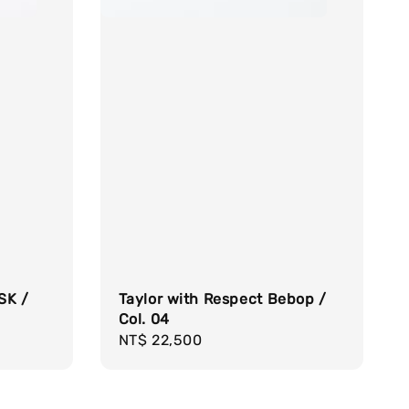
SK /
Taylor with Respect Bebop /
Col. 04
Regular
NT$ 22,500
price