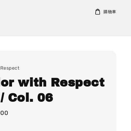
購物車
 Respect
lor with Respect
/ Col. 06
000