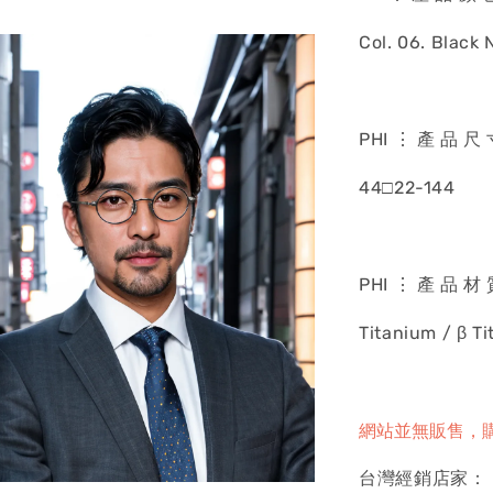
Col. 06. Black 
PHI ⋮ 產 品 尺
44□22-144
PHI ⋮ 產 品 材
Titanium / β T
網站並無販售，
台灣經銷店家：