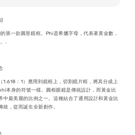
 紹
or系列的第一款圓形鏡框。Phi是希臘字母，代表著黃金數，
。.
 念
1.618：1）應用到鏡框上，切割鏡片框，將其分成上
phi本身的符號一樣。圓框眼鏡是傳統設計，而黃金比
界中最美麗的比例之一。這種結合了通用設計和黃金比
傳統，從而誕生全新創作。
色