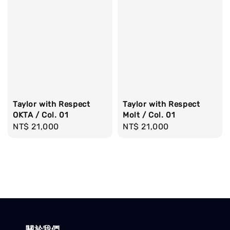
Taylor with Respect
Taylor with Respect
OKTA / Col. 01
Molt / Col. 01
Regular
NT$ 21,000
Regular
NT$ 21,000
price
price
關於我們