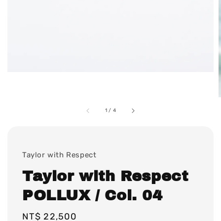
1
/
4
Taylor with Respect
Taylor with Respect
POLLUX / Col. 04
Regular
NT$ 22,500