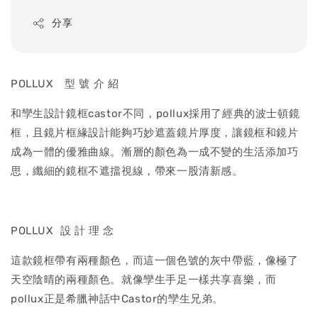
price
分享
POLLUX 型 號 介 紹
和孿生設計鏡框castor不同，pollux採用了經典的波士頓鏡
框，且鏡片框緣設計能夠巧妙遮蓋鏡片厚度，讓鏡框和鏡片
成為一體的優雅曲線。漸層的顏色為一成不變的生活添加巧
思，纖細的鏡框不遮擋視線，帶來一股清新感。
POLLUX 設 計 理 念
這款鏡框帶有兩種顏色，而這一個色號的灰中帶藍，像極了
天空陰晴的兩種顏色。就像孿生手足一樣共享喜樂，而
pollux正是希臘神話中Castor的孿生兄弟。