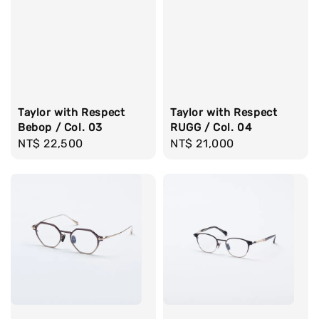
Taylor with Respect
Taylor with Respect
Bebop / Col. 03
RUGG / Col. 04
Regular
NT$ 22,500
Regular
NT$ 21,000
price
price