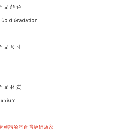
 產 品 顏 色
& Gold Gradation
 產 品 尺 寸
 產 品 材 質
itanium
購買請洽詢台灣經銷店家