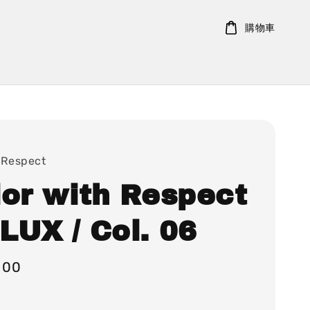
購物車
 Respect
lor with Respect
LUX / Col. 06
500