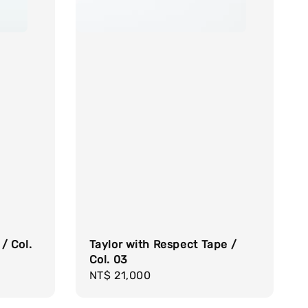
/ Col.
Taylor with Respect Tape /
Col. 03
Regular
NT$ 21,000
price