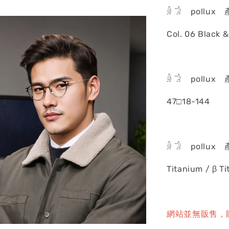
𓁆 𓀞 pollux
Col. 06 Black 
𓁆 𓀞 pollux
47□18-144
𓁆 𓀞 pollux
Titanium / β T
網站並無販售，