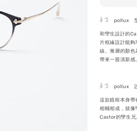
𓁆 𓀞 pollux
和孿生設計的Ca
片框緣設計能夠
線。漸層的顏色
帶來一股清新感
𓁆 𓀞 pollux
這款鏡框本身帶
相輔相成，就像孿
Castor的孿生