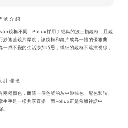
 型 號 介 紹
stor鏡框不同，Pollux採用了經典的波士頓鏡框，且鏡
巧妙遮蓋鏡片厚度，讓鏡框和鏡片成為一體的優雅曲
為一成不變的生活添加巧思，纖細的鏡框不遮擋視線，
。
 設 計 理 念
有兩種顏色，而這一個色號的灰中帶棕色，配色和諧、
生手足一樣共享喜樂，而Pollux正是希臘神話中
兄弟。