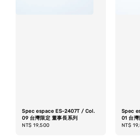
Spec espace ES-2407T / Col.
Spec e
09 台灣限定 董事長系列
01 台
Regular
NT$ 19,500
Regula
NT$ 19
price
price