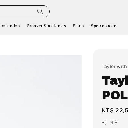
 collection
Groover Spectacles
Filton
Spec espace
Taylor with
Tay
POL
Regular
NT$ 22,
price
分享