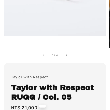
1
/
3
Taylor with Respect
Taylor with Respect
RUGG / Col. 05
Regular
NT$ 21,000