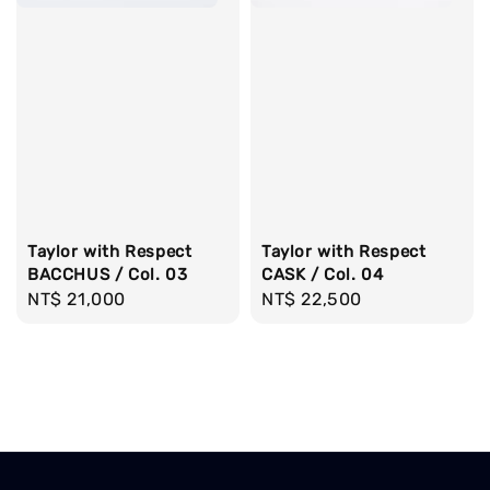
Taylor with Respect
Taylor with Respect
BACCHUS / Col. 03
CASK / Col. 04
Regular
NT$ 21,000
Regular
NT$ 22,500
price
price