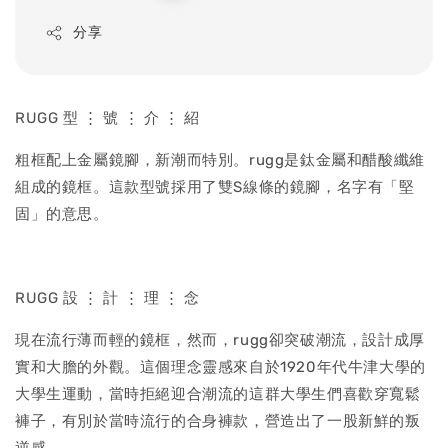
price
分享
RUGG 型 ⋮ 號 ⋮ 介 ⋮ 紹
粗框配上金屬鏡腳，新潮而特別。rugg是鈦金屬和醋酸纖維
組成的鏡框。這款型號採用了雙S線條的鏡腳，名字有「堅
固」的意思。
RUGG 設 ⋮ 計 ⋮ 理 ⋮ 念
現在流行薄而輕的鏡框，然而，rugg卻突破潮流，設計成厚
實和大膽的外觀。這個理念靈感來自於1920年代牛津大學的
大學生運動，當時拒絕迎合潮流的這群大學生們喜歡穿寬鬆
褲子，有別於當時流行的合身褲款，營造出了一股新鮮的叛