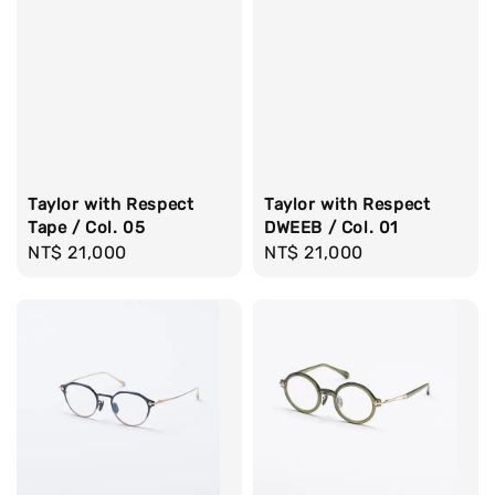
Taylor with Respect
Taylor with Respect
Tape / Col. 05
DWEEB / Col. 01
Regular
NT$ 21,000
Regular
NT$ 21,000
price
price