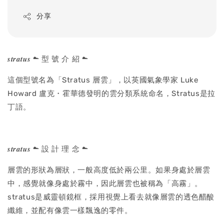
price
分享
𝒔𝒕𝒓𝒂𝒕𝒖𝒔 ☁ 型 號 介 紹 ☁
這個型號名為「Stratus 層雲」，以英國氣象學家 Luke
Howard 盧克・霍華德發明的雲分類系統命名，Stratus是拉
丁語。
𝒔𝒕𝒓𝒂𝒕𝒖𝒔 ☁ 設 計 理 念 ☁
層雲的形狀為層狀，一般高度低於兩公里。如果身處於層雲
中，感覺就像身處於霧中，因此層雲也被稱為「高霧」。
stratus是威靈頓鏡框，採用視覺上看去就像層雲的透色醋酸
纖維，並配有像雲一樣飄逸的零件。