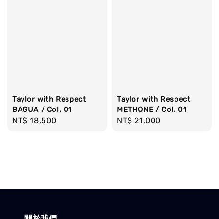
Taylor with Respect
Taylor with Respect
BAGUA / Col. 01
METHONE / Col. 01
Regular
NT$ 18,500
Regular
NT$ 21,000
price
price
關於我們