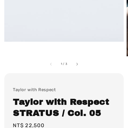
1
/
3
Taylor with Respect
Taylor with Respect
STRATUS / Col. 05
Regular
NT$ 22,500