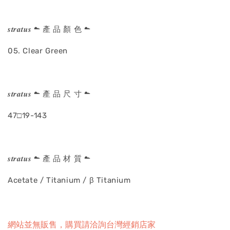
𝒔𝒕𝒓𝒂𝒕𝒖𝒔 ☁ 產 品 顏 色 ☁
05. Clear Green
𝒔𝒕𝒓𝒂𝒕𝒖𝒔 ☁ 產 品 尺 寸 ☁
47□19-143
𝒔𝒕𝒓𝒂𝒕𝒖𝒔 ☁ 產 品 材 質 ☁
Acetate / Titanium / β Titanium
網站並無販售，購買請洽詢台灣經銷店家