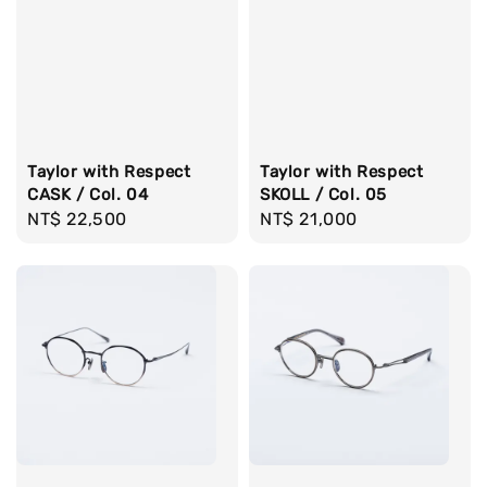
Taylor with Respect
Taylor with Respect
CASK / Col. 04
SKOLL / Col. 05
Regular
NT$ 22,500
Regular
NT$ 21,000
price
price