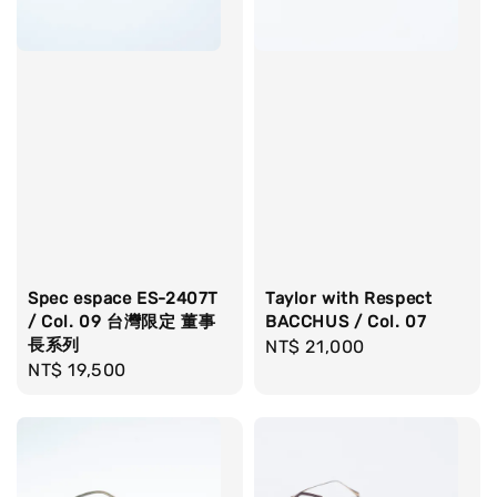
Spec espace ES-2407T
Taylor with Respect
/ Col. 09 台灣限定 董事
BACCHUS / Col. 07
長系列
Regular
NT$ 21,000
Regular
NT$ 19,500
price
price