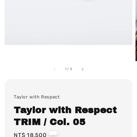
1
/
3
Taylor with Respect
Taylor with Respect
TRIM / Col. 05
Regular
NT$ 18,500