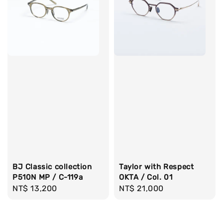
BJ Classic collection
Taylor with Respect
P510N MP / C-119a
OKTA / Col. 01
Regular
NT$ 13,200
Regular
NT$ 21,000
price
price