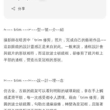
price
分享
✁--- trim ---✃---型--號--介--紹
攝影師在暗房中「trim 修剪」照片，完成自己的藝術作品——
這款眼鏡的設計靈感正是來自於此。一般來說，邊框設計會
與鏡片的形狀相符，而這款波士頓鏡框，卻修剪了鏡片框上
半部的邊框，營造出皇冠框的形狀。
✄--- trim ---✄---設--計--理--念
仿古金、古銀的鏡架可以看到明顯的破壞刷紋，拿在手上觸
感柔滑平順，每一次感受都令人讚嘆。藉由「trim 修剪」圓
圓的波士頓鏡圈，勾勒出邊緣線條，轉變為皇冠框，且隨著