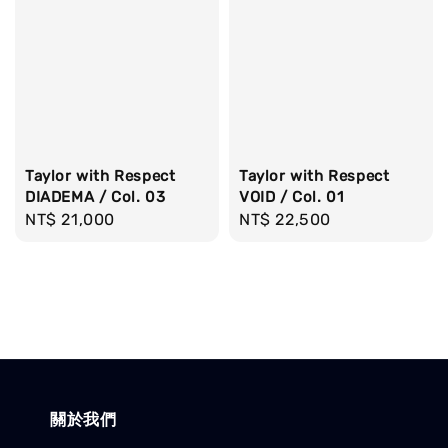
Taylor with Respect
Taylor with Respect
DIADEMA / Col. 03
VOID / Col. 01
Regular
NT$ 21,000
Regular
NT$ 22,500
price
price
關於我們