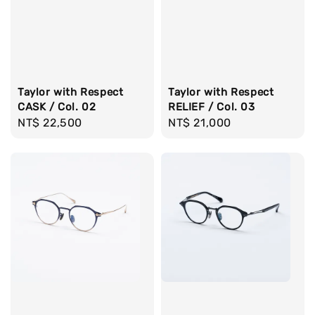
Taylor with Respect
Taylor with Respect
CASK / Col. 02
RELIEF / Col. 03
Regular
NT$ 22,500
Regular
NT$ 21,000
price
price