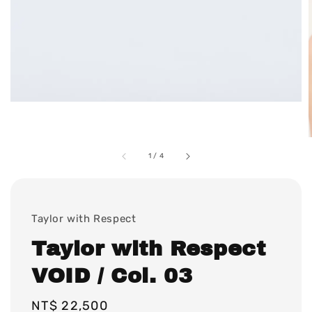
1
/
4
Taylor with Respect
Taylor with Respect
VOID / Col. 03
Regular
NT$ 22,500