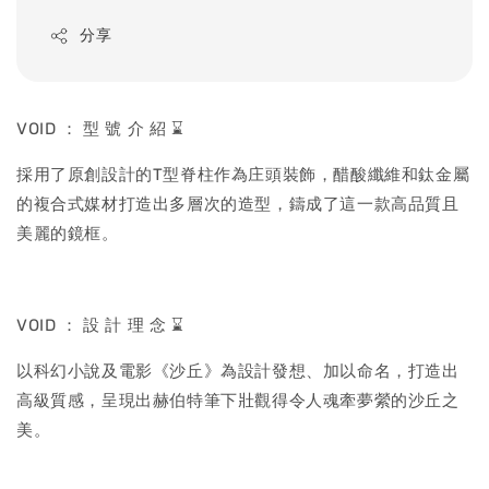
price
分享
VOID ： 型 號 介 紹 ⌛
採用了原創設計的T型脊柱作為庄頭裝飾，醋酸纖維和鈦金屬
的複合式媒材打造出多層次的造型，鑄成了這一款高品質且
美麗的鏡框。
VOID ： 設 計 理 念 ⌛
以科幻小說及電影《沙丘》為設計發想、加以命名，打造出
高級質感，呈現出赫伯特筆下壯觀得令人魂牽夢縈的沙丘之
美。