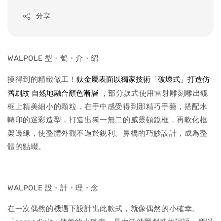
price
分享
WALPOLE 型・號・介・紹
鈦金屬表面以獨家技術「破壞式」打造仿
摸得到的精緻做工！
舊刷紋 自然地融合顏色漸層
，部分款式使用雷射雕刻雕出鏡
框上精美細小的顆粒，在手中感受得到那精巧手藝，搭配水
轉印的迷彩造型，打造出獨一無二的威靈頓鏡框，再軟化框
架邊緣，使整體外觀不過於銳利。鼻橋的巧妙設計，成為整
體的點綴。
WALPOLE 設・計・理・念
在一次偶然的機遇下設計出此款式，就像偶然的小確幸。