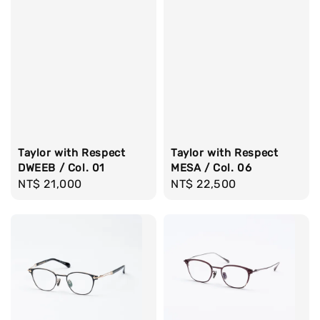
Taylor with Respect
Taylor with Respect
DWEEB / Col. 01
MESA / Col. 06
Regular
NT$ 21,000
Regular
NT$ 22,500
price
price