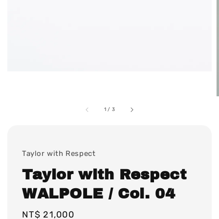
1
/
3
Taylor with Respect
Taylor with Respect
WALPOLE / Col. 04
Regular
NT$ 21,000