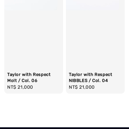
Taylor with Respect
Taylor with Respect
Molt / Col. 06
NIBBLES / Col. 04
Regular
NT$ 21,000
Regular
NT$ 21,000
price
price